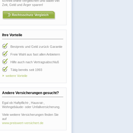
schnell online vergleichen und dabei viel
Zeit, Geld und Ärger sparen!
Rechtsschutz Vergleich
Ihre Vorteile
Bestpreis und Geld zurück Garantie
Freie Wahl aus fast allen Anbietern
Hilfe auch nach Vertragsabschluß
Tätig bereits seit 1993
weitere Vorteile
Andere Versicherungen gesucht?
Egal ob Haftpflicht-, Hausrat-,
Wohngebäude- oder Unfallversicherung.
Viele weitere Versicherungen finden Sie
auf
www.preiswert-versichert.de