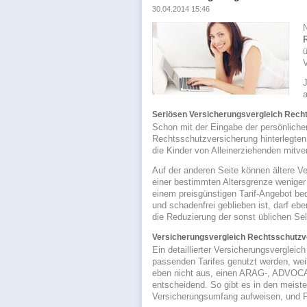
30.04.2014 15:46
ü
V
Seriösen Versicherungsvergleich Rech
Schon mit der Eingabe der persönlichen
Rechtsschutzversicherung hinterlegten T
die Kinder von Alleinerziehenden mitver
Auf der anderen Seite können ältere V
einer bestimmten Altersgrenze weniger 
einem preisgünstigen Tarif-Angebot be
und schadenfrei geblieben ist, darf ebe
die Reduzierung der sonst üblichen Sel
Versicherungsvergleich Rechtsschutzvers
Ein detaillierter Versicherungsverglei
passenden Tarifes genutzt werden, weil 
eben nicht aus, einen ARAG-, ADVOCAR
entscheidend. So gibt es in den meiste
Versicherungsumfang aufweisen, und P