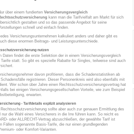
Nur über einem fundierten
Versicherungsvergleich
Rechtsschutzversicherung
kann man die Tarifvielfalt am Markt für sich
bersichtlich gestalten und so das passende Angebot für seine
orstellungen schnell und einfach finden.
Jedes Versicherungsunternehmen kalkuliert anders und daher gibt es
auch diese enormen Beitrags- und Leistungsunterschiede.
tsschutzversicherung nutzen
 Daten findet die erste Selektion der in einem Versicherungsvergleich
arife statt. So gibt es spezielle Rabatte für Singles, teilweise sind auch
sichert.
ersicherungsnehmer davon profitieren, dass die Schadenstatistiken ab
Schadensfälle registrieren. Dieser Personenkreis wird also ebenfalls mit
dient. Wer schon über Jahre einen Rechtsschutzversicherungsvertrag hat
nfalls bei einigen Versicherungsgesellschaften Vorteile, wie zum Beispiel
bstbeteiligung, erwarten.
icherung - Tarifdetails explizit analysieren
ch Rechtsschutzversicherung sollte aber auch zur genauen Ermittlung des
nur die Wahl eines Versicherers in die Irre führen kann. So reicht es
D- oder ALLRECHT-Vertrag abzuschließen, der gewählte Tarif ist
n Fällen sogenannte Basis-Tarife, die nur einen grundlegenden
remium- oder Komfort-Varianten.