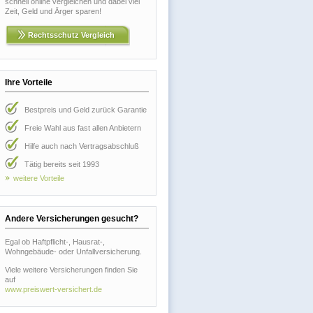
schnell online vergleichen und dabei viel
Zeit, Geld und Ärger sparen!
Rechtsschutz Vergleich
Ihre Vorteile
Bestpreis und Geld zurück Garantie
Freie Wahl aus fast allen Anbietern
Hilfe auch nach Vertragsabschluß
Tätig bereits seit 1993
weitere Vorteile
Andere Versicherungen gesucht?
Egal ob Haftpflicht-, Hausrat-,
Wohngebäude- oder Unfallversicherung.
Viele weitere Versicherungen finden Sie
auf
www.preiswert-versichert.de