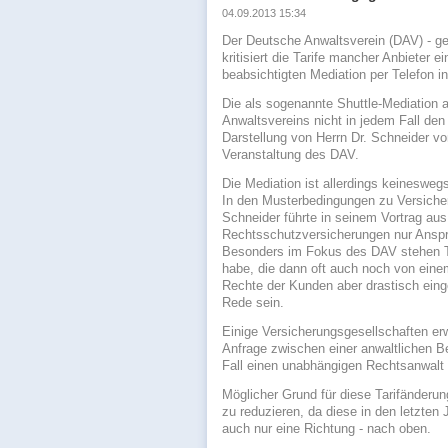
04.09.2013 15:34
Der Deutsche Anwaltsverein (DAV) - ge
kritisiert die Tarife mancher Anbieter
beabsichtigten Mediation per Telefon in
Die als sogenannte Shuttle-Mediation a
Anwaltsvereins nicht in jedem Fall den
Darstellung von Herrn Dr. Schneider vo
Veranstaltung des DAV.
Die Mediation ist allerdings keinesweg
In den Musterbedingungen zu Versiche
Schneider führte in seinem Vortrag au
Rechtsschutzversicherungen nur Anspru
Besonders im Fokus des DAV stehen Tar
habe, die dann oft auch noch von einem
Rechte der Kunden aber drastisch ein
Rede sein.
Einige Versicherungsgesellschaften erw
Anfrage zwischen einer anwaltlichen B
Fall einen unabhängigen Rechtsanwalt er
Möglicher Grund für diese Tarifänderu
zu reduzieren, da diese in den letzte
auch nur eine Richtung - nach oben.